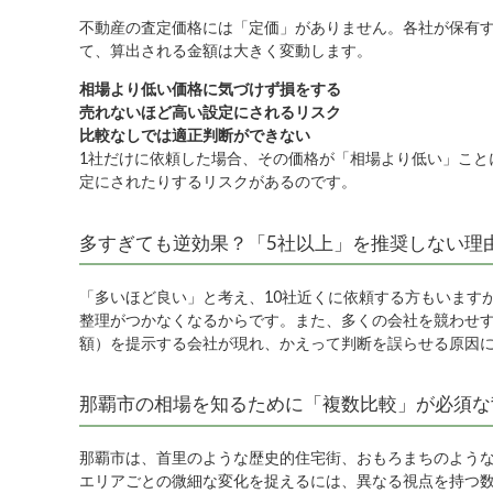
不動産の査定価格には「定価」がありません。各社が保有
て、算出される金額は大きく変動します。
相場より低い価格に気づけず損をする
売れないほど高い設定にされるリスク
比較なしでは適正判断ができない
1社だけに依頼した場合、その価格が「相場より低い」こと
定にされたりするリスクがあるのです。
多すぎても逆効果？「5社以上」を推奨しない理
「多いほど良い」と考え、10社近くに依頼する方もいます
整理がつかなくなるからです。また、多くの会社を競わせ
額）を提示する会社が現れ、かえって判断を誤らせる原因
那覇市の相場を知るために「複数比較」が必須な
那覇市は、首里のような歴史的住宅街、おもろまちのよう
エリアごとの微細な変化を捉えるには、異なる視点を持つ