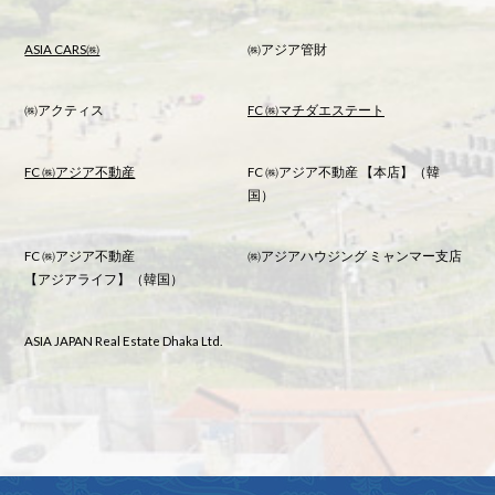
ASIA CARS㈱
㈱アジア管財
㈱アクティス
FC ㈱マチダエステート
FC ㈱アジア不動産
FC ㈱アジア不動産 【本店】（韓
国）
FC ㈱アジア不動産
㈱アジアハウジング ミャンマー支店
【アジアライフ】（韓国）
ASIA JAPAN Real Estate Dhaka Ltd.