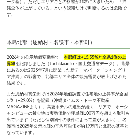
ータ基）。ただしエリアごとの格差が非常に大きいため、「沖
縄全体が上がっている」という認識だけで判断するのは危険で
す。
本島北部（恩納村・名護市・本部町）
2026年の公示地価変動率で、
本部町は+15.55%と全県1位の上
昇率
を記録しました（tochidai.info・国土交通省データ）。背景
にあるのは2025年7月に開業した新テーマパーク「ジャングリ
ア沖縄」の影響で、北部エリア全体の観光需要が底上げされた
結果です。
また恩納村真栄田では2024年地価調査で住宅地の上昇率が全国
1位（+29.0%）を記録（沖縄タイムス・トーマ不動産
MAGAZINEより）。高級ホテルの進出が続くエリアで、オーシ
ャンビューの希少地は実勢価格で坪単価100万円を超える取引も
出ています（ただし個別物件の条件によって差が大きい）。名
護市は2025年公示地価の平均坪単価が約19万円と北部の基準と
なっています。