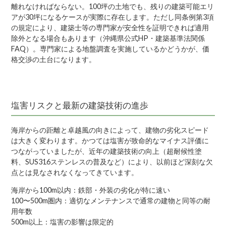
離れなければならない。100坪の土地でも、残りの建築可能エリ
アが30坪になるケースが実際に存在します。ただし同条例第3項
の規定により、建築士等の専門家が安全性を証明できれば適用
除外となる場合もあります（沖縄県公式HP・建築基準法関係
FAQ）。専門家による地盤調査を実施しているかどうかが、価
格交渉の土台になります。
塩害リスクと最新の建築技術の進歩
海岸からの距離と卓越風の向きによって、建物の劣化スピード
は大きく変わります。かつては塩害が致命的なマイナス評価に
つながっていましたが、近年の建築技術の向上（超耐候性塗
料、SUS316ステンレスの普及など）により、以前ほど深刻な欠
点とは見なされなくなってきています。
海岸から100m以内：鉄部・外装の劣化が特に速い
100〜500m圏内：適切なメンテナンスで通常の建物と同等の耐
用年数
500m以上：塩害の影響は限定的