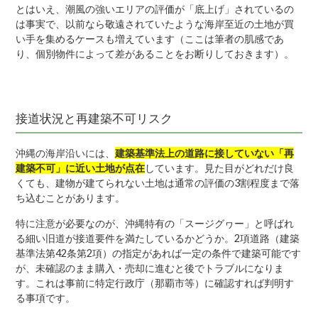
とはいえ、潮風の強いエリアの評価が「底上げ」されているの
は事実で、以前なら敬遠されていたような海岸至近の土地が買
い手を集めるケースも増えています（ここは筆者の肌感であ
り、個別物件によって差があることをお断りしておきます）。
接道状況と再建築不可リスク
沖縄の海岸沿いには、
建築基準法上の道路に接していない「再
建築不可」に近い土地が点在
しています。見た目がどれだけ良
くても、建物が建てられない土地は通常の評価の3割程度まで落
ち込むことがあります。
特に注意が必要なのが、沖縄特有の「スージグヮー」と呼ばれ
る細い旧道が接道要件を満たしているかどうか。2項道路（建築
基準法第42条第2項）の指定があれば一定の条件で建築可能です
が、未確認のまま購入・売却に進むと後でトラブルになりま
す。これは事前に特定行政庁（那覇市等）に確認すれば判明す
る事項です。