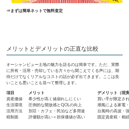
⇒
まずは簡単ネットで無料査定
メリットとデメリットの正直な比較
オーシャンビュー土地の魅力を語るのは簡単です。ただ、実際
に所有・活用・売却している方々から聞こえてくる声には、期
待だけでなくリアルなコストの話が必ず出てきます。ここは良
いことも悪いことも並べて整理します。
項目
メリット
デメリット（現
資産価値
希少性が高く値崩れしにくい
買い手が限定さ
生活環境
圧倒的な開放感とQOLの向上
潮風による家電
活用方法
別荘・カフェ・民泊など多用途
台風時の高波・
税制面
評価額が高い＝担保価値が高い
固定資産税・相