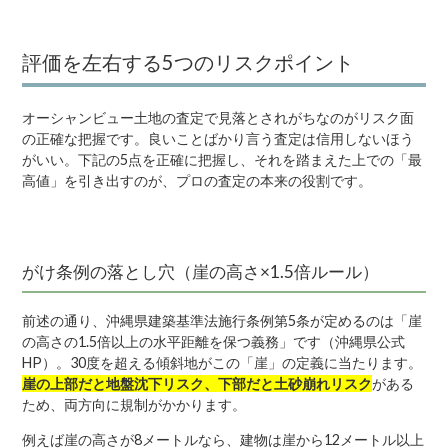
評価を左右する5つのリスクポイント
オーシャンビュー土地の査定で見落とされがちなのがリスク面
の正確な把握です。良いことばかり言う査定は信用しないほう
がいい。下記の5点を正確に把握し、それを踏まえた上での「最
高値」を引き出すのが、プロの査定の本来の役割です。
がけ条例の落とし穴（崖の高さ×1.5倍ルール）
前述の通り、沖縄県建築基準法施行条例第5条が定めるのは「崖
の高さの1.5倍以上の水平距離を保つ義務」です（沖縄県公式
HP）。30度を超える傾斜地がこの「崖」の定義に当たります。
崖の上部だと地盤沈下リスク、下部だと土砂崩れリスク
がある
ため、両方向に規制がかかります。
例えば崖の高さが8メートルなら、建物は崖から12メートル以上