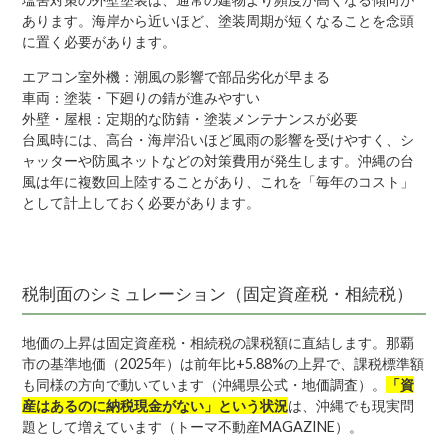
あります。海岸から近いほど、塗装周期が短くなることを念頭
に置く必要があります。
エアコン室外機：潮風の影響で部品劣化が早まる
車両：塗装・下廻りの錆が進みやすい
外壁・屋根：定期的な防錆・塗装メンテナンスが必要
台風時には、高台・海岸沿いほど風雨の影響を受けやすく、シ
ャッターや防風ネットなどの対策費用が発生します。沖縄の台
風は年に複数回上陸することがあり、これを「毎年のコスト」
として計上しておく必要があります。
税制面のシミュレーション（固定資産税・相続税）
地価の上昇は固定資産税・相続税の課税額に直結します。那覇
市の基準地価（2025年）は前年比+5.88%の上昇で、課税標準額
も同様の方向で動いています（沖縄県公式・地価調査）。
「資
産はあるのに納税現金がない」という状況
は、沖縄でも現実問
題として増えています（トーマ不動産MAGAZINE）。