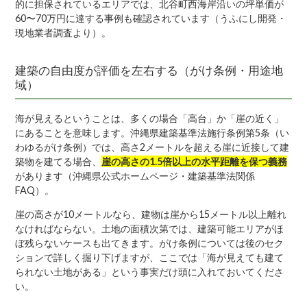
的に担保されているエリアでは、北谷町西海岸沿いの坪単価が
60〜70万円に達する事例も確認されています（うふにし開発・
現地業者調査より）。
建築の自由度が評価を左右する（がけ条例・用途地
域）
海が見えるということは、多くの場合「高台」か「崖の近く」
にあることを意味します。沖縄県建築基準法施行条例第5条（い
わゆるがけ条例）では、高さ2メートルを超える崖に近接して建
築物を建てる場合、
崖の高さの1.5倍以上の水平距離を保つ義務
があります（沖縄県公式ホームページ・建築基準法関係
FAQ）。
崖の高さが10メートルなら、建物は崖から15メートル以上離れ
なければならない。土地の面積次第では、建築可能エリアがほ
ぼ残らないケースも出てきます。がけ条例については後のセク
ションで詳しく掘り下げますが、ここでは「海が見えても建て
られない土地がある」という事実だけ頭に入れておいてくださ
い。