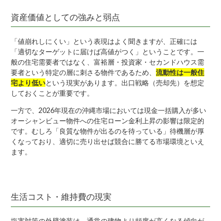
資産価値としての強みと弱点
「値崩れしにくい」という表現はよく聞きますが、正確には
「適切なターゲットに届けば高値がつく」ということです。一
般の住宅需要者ではなく、富裕層・投資家・セカンドハウス需
要者という特定の層に刺さる物件であるため、
流動性は一般住
宅より低い
という現実があります。出口戦略（売却先）を想定
しておくことが重要です。
一方で、2026年現在の沖縄市場においては現金一括購入が多い
オーシャンビュー物件への住宅ローン金利上昇の影響は限定的
です。むしろ「良質な物件が出るのを待っている」待機層が厚
くなっており、適切に売り出せば競合に勝てる市場環境といえ
ます。
生活コスト・維持費の現実
塩害対策の外壁塗装は、通常の建物より頻度が高くなる傾向が