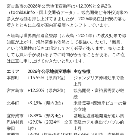
宮古島市の2026年公示地価変動率は+12.30%と全県2位
（tochidai.info・国土交通省データ）。観光開発と海外投資家の
参入が地価を押し上げてきましたが、2026年現在は円安の落ち
着きとともに主役が国内富裕層へとシフトしています。
石垣島は世界自然遺産登録（西表島・2021年）の波及効果で認
知度が上がり、海外需要も依然として根強い。ただし「離島」
という流動性の低さは想定しておく必要があります。売りに出
しても買い手が現れるまでに時間がかかることがある。この点
は正直に申し上げておきたいと思います。
エリア
2026年公示地価変動率
主な特徴
本部町
+15.55%（県内1位）
ジャングリア沖縄効果で急
上昇
宮古島市
+12.30%（県内2位）
観光開発・富裕層需要が継
続
北谷町
+9.19%（県内3位）
米賃需要×西海岸ビューの希
少立地
宜野湾市
+8.89%（県内4位）
基地返還跡地開発が追い風
恩納村真
+29.0%（2024年・全国
高級ホテル進出でバブル的
栄田
1位）
上昇
那覇市
+6.0%（坪単価約109万
稀少物件は即決。流動性最