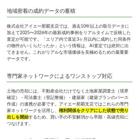
地域密着の成約データの蓄積
株式会社アイエー那覇支店では、過去10年以上の取引データに
加えて2025〜2026年の最新成約事例をリアルタイムで反映した
査定が可能です。「エリア内で直近3ヶ月以内に成約した同条件
の物件がいくらだったか」という情報は、AI査定では絶対に出
てきません。これがリアルな市場価値を見極めるための最重要
データです。
専門家ネットワークによるワンストップ対応
土地の売却には、不動産会社だけでなく土地家屋調査士（境界
確定）・司法書士（登記整備）・建築家（建築プランのパース
作成）の連携が必要です。アイエー那覇支店ではこれらの専門
家ネットワークを活用し、
権利関係をクリアにした状態で売り
出しを開始
するため、買い手の不安解消から早期・高値売却に
つなげます。