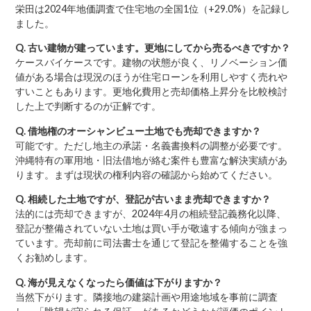
栄田は2024年地価調査で住宅地の全国1位（+29.0%）を記録し
ました。
Q. 古い建物が建っています。更地にしてから売るべきですか？
ケースバイケースです。建物の状態が良く、リノベーション価
値がある場合は現況のほうが住宅ローンを利用しやすく売れや
すいこともあります。更地化費用と売却価格上昇分を比較検討
した上で判断するのが正解です。
Q. 借地権のオーシャンビュー土地でも売却できますか？
可能です。ただし地主の承諾・名義書換料の調整が必要です。
沖縄特有の軍用地・旧法借地が絡む案件も豊富な解決実績があ
ります。まずは現状の権利内容の確認から始めてください。
Q. 相続した土地ですが、登記が古いまま売却できますか？
法的には売却できますが、2024年4月の相続登記義務化以降、
登記が整備されていない土地は買い手が敬遠する傾向が強まっ
ています。売却前に司法書士を通じて登記を整備することを強
くお勧めします。
Q. 海が見えなくなったら価値は下がりますか？
当然下がります。隣接地の建築計画や用途地域を事前に調査