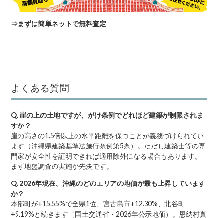
⇒
まずは簡単ネットで無料査定
よくある質問
Q. 崖の上の土地ですが、がけ条例でどれほど建築が制限されま
すか？
崖の高さの1.5倍以上の水平距離を保つことが義務づけられてい
ます（沖縄県建築基準法施行条例第5条）。ただし建築士等の専
門家が安全性を証明できれば適用除外になる場合もあります。
まず地盤調査の実施が先決です。
Q. 2026年現在、沖縄のどのエリアの地価が最も上昇しています
か？
本部町が+15.55%で全県1位、宮古島市+12.30%、北谷町
+9.19%と続きます（国土交通省・2026年公示地価）。恩納村真