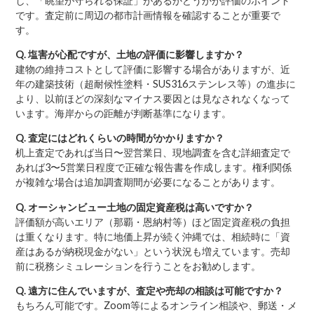
し、「眺望が守られる保証」があるかどうかが評価のポイント
です。査定前に周辺の都市計画情報を確認することが重要で
す。
Q. 塩害が心配ですが、土地の評価に影響しますか？
建物の維持コストとして評価に影響する場合がありますが、近
年の建築技術（超耐候性塗料・SUS316ステンレス等）の進歩に
より、以前ほどの深刻なマイナス要因とは見なされなくなって
います。海岸からの距離が判断基準になります。
Q. 査定にはどれくらいの時間がかかりますか？
机上査定であれば当日〜翌営業日、現地調査を含む詳細査定で
あれば3〜5営業日程度で正確な報告書を作成します。権利関係
が複雑な場合は追加調査期間が必要になることがあります。
Q. オーシャンビュー土地の固定資産税は高いですか？
評価額が高いエリア（那覇・恩納村等）ほど固定資産税の負担
は重くなります。特に地価上昇が続く沖縄では、相続時に「資
産はあるが納税現金がない」という状況も増えています。売却
前に税務シミュレーションを行うことをお勧めします。
Q. 遠方に住んでいますが、査定や売却の相談は可能ですか？
もちろん可能です。Zoom等によるオンライン相談や、郵送・メ