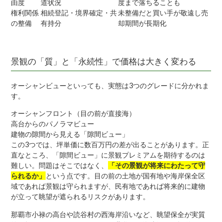
由度
道状況
度まで落ちることも
権利関係
相続登記・境界確定・共
未整備だと買い手が敬遠し売
の整備
有持分
却期間が長期化
景観の「質」と「永続性」で価格は大きく変わる
オーシャンビューといっても、実態は3つのグレードに分かれま
す。
オーシャンフロント（目の前が直接海）
高台からのパノラマビュー
建物の隙間から見える「隙間ビュー」
この3つでは、坪単価に数百万円の差が出ることがあります。正
直なところ、「隙間ビュー」に景観プレミアムを期待するのは
難しい。問題はそこではなく、
「その景観が将来にわたって守
られるか」
という点です。目の前の土地が国有地や海岸保全区
域であれば景観は守られますが、民有地であれば将来的に建物
が立って眺望が遮られるリスクがあります。
那覇市小禄の高台や読谷村の西海岸沿いなど、眺望保全が実質