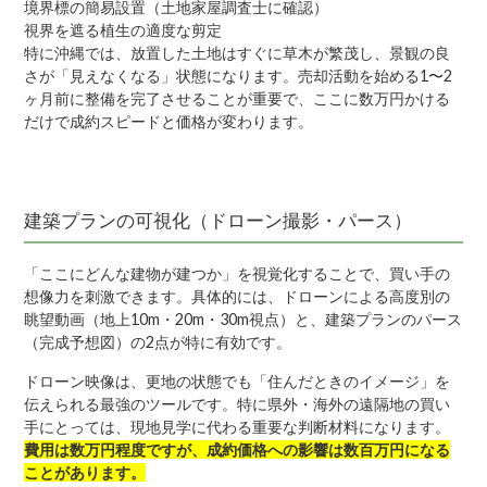
境界標の簡易設置（土地家屋調査士に確認）
視界を遮る植生の適度な剪定
特に沖縄では、放置した土地はすぐに草木が繁茂し、景観の良
さが「見えなくなる」状態になります。売却活動を始める1〜2
ヶ月前に整備を完了させることが重要で、ここに数万円かける
だけで成約スピードと価格が変わります。
建築プランの可視化（ドローン撮影・パース）
「ここにどんな建物が建つか」を視覚化することで、買い手の
想像力を刺激できます。具体的には、ドローンによる高度別の
眺望動画（地上10m・20m・30m視点）と、建築プランのパース
（完成予想図）の2点が特に有効です。
ドローン映像は、更地の状態でも「住んだときのイメージ」を
伝えられる最強のツールです。特に県外・海外の遠隔地の買い
手にとっては、現地見学に代わる重要な判断材料になります。
費用は数万円程度ですが、成約価格への影響は数百万円になる
ことがあります。