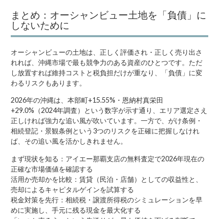
まとめ：オーシャンビュー土地を「負債」に
しないために
オーシャンビューの土地は、正しく評価され・正しく売り出さ
れれば、沖縄市場で最も競争力のある資産のひとつです。ただ
し放置すれば維持コストと税負担だけが重なり、「負債」に変
わるリスクもあります。
2026年の沖縄は、本部町+15.55%・恩納村真栄田
+29.0%（2024年調査）という数字が示す通り、エリア選定さえ
正しければ強力な追い風が吹いています。一方で、がけ条例・
相続登記・景観条例という3つのリスクを正確に把握しなけれ
ば、その追い風を活かしきれません。
まず現状を知る：アイエー那覇支店の無料査定で2026年現在の
正確な市場価値を確認する
活用か売却かを比較：賃貸（民泊・店舗）としての収益性と、
売却によるキャピタルゲインを試算する
税金対策を先行：相続税・譲渡所得税のシミュレーションを早
めに実施し、手元に残る現金を最大化する