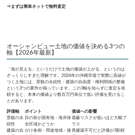
⇒
まずは簡単ネットで無料査定
オーシャンビュー土地の価値を決める3つの
軸【2026年最新】
「海が見える」というだけで土地の価値が上がる、というのは
ざっくりしすぎた理解です。2026年の沖縄市場で実際に高値が
つく土地には、景観の永続性・建築の自由度・権利関係の整備
という3つの要件が揃っています。この3軸を知らずに査定を依
頼すると、本来の価値より数百万円単位で低い評価を受けるこ
とがあります。
評価軸
ポイント
価値への影響
景観の永
目の前が国有地・海岸保
遮蔽リスクが低いほど大幅プ
続性
全区域かどうか
ラス
建築の自
がけ条例・用途地域・接
再建築不可だと評価が3割程