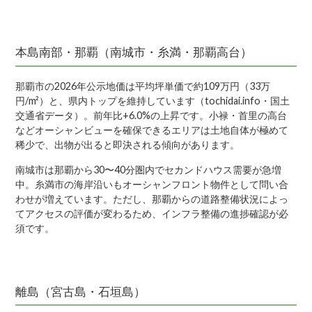
本島南部・那覇（南城市・糸満・那覇高台）
那覇市の2026年公示地価は平均坪単価で約109万円（33万
円/m²）と、県内トップを維持しています（tochidai.info・国土
交通省データ）。前年比+6.0%の上昇です。小禄・首里の高台
などオーシャンビューを確保できるエリアは土地自体が極めて
稀少で、出物が出ると即決される傾向があります。
南城市は那覇から30〜40分圏内でセカンドハウス需要が急増
中。糸満市の海岸沿いもオーシャンフロント物件として問い合
わせが増えています。ただし、那覇からの道路整備状況によっ
てアクセスの評価が変わるため、インフラ整備の進捗確認が必
須です。
離島（宮古島・石垣島）