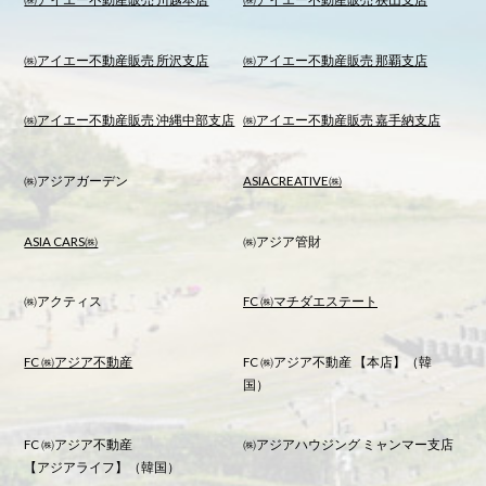
㈱アイエー不動産販売 所沢支店
㈱アイエー不動産販売 那覇支店
㈱アイエー不動産販売 沖縄中部支店
㈱アイエー不動産販売 嘉手納支店
㈱アジアガーデン
ASIACREATIVE㈱
ASIA CARS㈱
㈱アジア管財
㈱アクティス
FC ㈱マチダエステート
FC ㈱アジア不動産
FC ㈱アジア不動産 【本店】（韓
国）
FC ㈱アジア不動産
㈱アジアハウジング ミャンマー支店
【アジアライフ】（韓国）