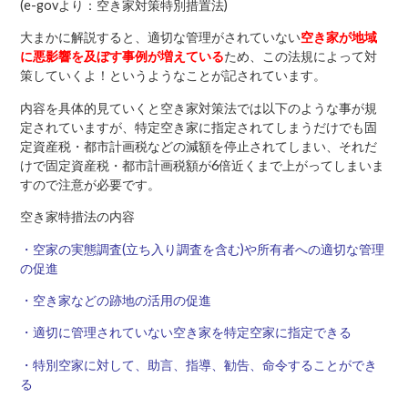
(
e-govより：空き家対策特別措置法
)
大まかに解説すると、適切な管理がされていない
空き家が地域
に悪影響を及ぼす事例が増えている
ため、この法規によって対
策していくよ！というようなことが記されています。
内容を具体的見ていくと空き家対策法では以下のような事が規
定されていますが、特定空き家に指定されてしまうだけでも固
定資産税・都市計画税などの減額を停止されてしまい、それだ
けで固定資産税・都市計画税額が6倍近くまで上がってしまいま
すので注意が必要です。
空き家特措法の内容
・空家の実態調査(立ち入り調査を含む)や所有者への適切な管理
の促進
・空き家などの跡地の活用の促進
・適切に管理されていない空き家を特定空家に指定できる
・特別空家に対して、助言、指導、勧告、命令することができ
る