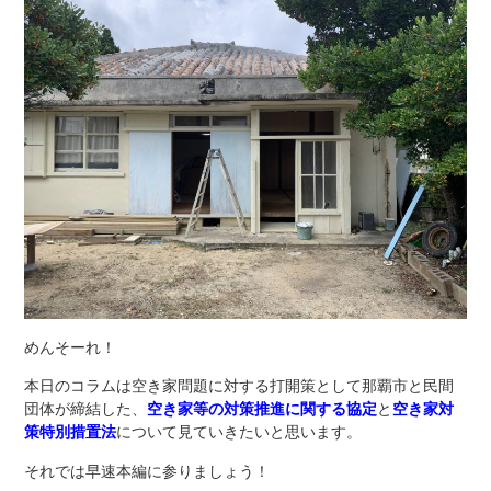
めんそーれ！
本日のコラムは空き家問題に対する打開策として那覇市と民間
団体が締結した、
空き家等の対策推進に関する協定
と
空き家対
策特別措置法
について見ていきたいと思います。
それでは早速本編に参りましょう！