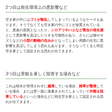
2つ目は衛生環境上の悪影響など
空き家の中には
ゴミが散乱
してしまっているようなケースもあ
ります。そうでなくても空き家の中にゴミが放置されている
と、悪臭の原因となったり、
シロアリやハエなど害虫の発生源
として悪影響を及ぼしたりする可能性があり、さらには猫やネ
ズミなどの
小型の動物の住みか
となってしまい周囲の住宅に悪
影響を及ぼしてしまう恐れもあります。そうなってくると特定
空き家として認定される恐れが出てきます。
3つ目は景観を著しく阻害する場合など
これは樹木が管理されずに
越境
している場合、
雑草が繁殖
して
いる場合、または壁一面に落書きされてしまっていて
外観を阻
害している
といった場合などに特定空き家として認定される恐
れが出てきます。