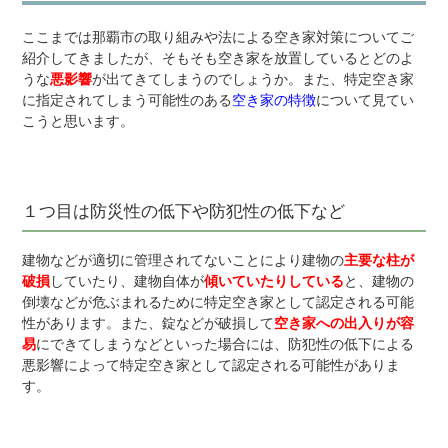
ここまでは那覇市の取り組みや法による空き家対策についてご
紹介してきましたが、そもそも空き家を放置しているとどのよ
うな
悪影響
が出てきてしまうのでしょうか。また、特定空き家
に指定されてしまう可能性のある
空き家の特徴
について見てい
こうと思います。
１つ目は防災性の低下や防犯性の低下など
建物などが適切に管理されてないことにより建物の
主要な柱が
破損
していたり、建物自体が
傾いていたりしている
と、建物の
倒壊などが危ぶまれるために特定空き家として認定される可能
性があります。また、錠などが破損して
空き家への出入りが容
易
にできてしまうなどといった場合には、防犯性の低下による
悪影響によって特定空き家として認定される可能性がありま
す。