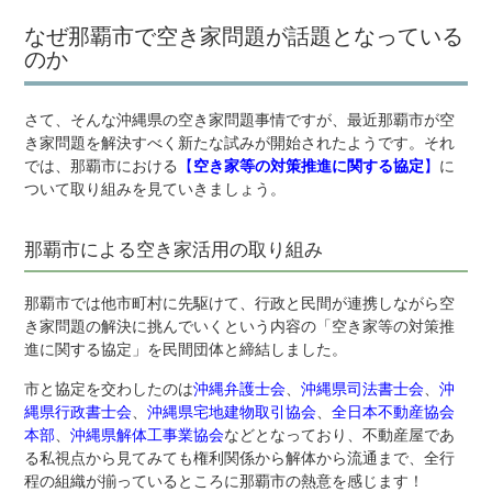
なぜ那覇市で空き家問題が話題となっている
のか
さて、そんな沖縄県の空き家問題事情ですが、最近那覇市が空
き家問題を解決すべく新たな試みが開始されたようです。それ
では、那覇市における
【
空き家等の対策推進に関する協定
】
に
ついて取り組みを見ていきましょう。
那覇市による空き家活用の取り組み
那覇市では他市町村に先駆けて、行政と民間が連携しながら空
き家問題の解決に挑んでいくという内容の「空き家等の対策推
進に関する協定」を民間団体と締結しました。
市と協定を交わしたのは
沖縄弁護士会
、
沖縄県司法書士会
、
沖
縄県行政書士会
、
沖縄県宅地建物取引協会
、
全日本不動産協会
本部
、
沖縄県解体工事業協会
などとなっており、不動産屋であ
る私視点から見てみても権利関係から解体から流通まで、全行
程の組織が揃っているところに那覇市の熱意を感じます！