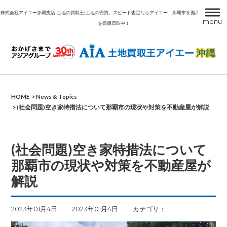
株式会社アイエー那覇支店|土地の買取王|土地の売買、スピード査定ならアイエー！那覇市を拠点に沖縄の土地
menu
を高価買取中！
ア
HOME
News & Topics
(社会問題)空き家特措法について那覇市の現状や対策を不動産屋が解説
(社会問題)空き家特措法について
那覇市の現状や対策を不動産屋が
解説
2023年01月4日
2023年01月4日
カテゴリ