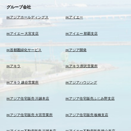
グループ会社
㈱アジアホールディングス
㈱アイエー
㈱アイエー 大宮支店
㈱アイエー 那覇支店
㈱首都圏緑化サービス
㈱アジア開発
㈱アキラ
㈱アキラ 所沢営業所
㈱アキラ 越谷営業所
㈱アジアハウジング
㈱アジア住宅販売 川越本店
㈱アジア住宅販売ふじみ野支店
㈱アジア住宅販売 大宮営業所
㈱アジア住宅販売 板橋支店
㈱アイエー不動産販売 川越本店
㈱アイエー不動産販売 狭山支店